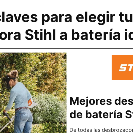
laves para elegir t
a Stihl a batería i
Mejores de
de batería S
De todas las desbrozadora