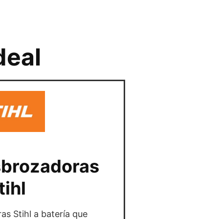
u
deal
sbrozadoras
tihl
s Stihl a batería que