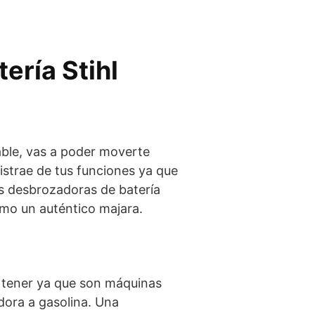
ería Stihl
able, vas a poder moverte
distrae de tus funciones ya que
as desbrozadoras de batería
omo un auténtico majara.
a tener ya que son máquinas
dora a gasolina. Una