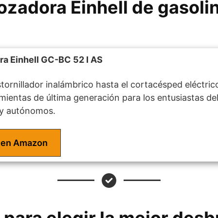
zadora Einhell de gasoli
a Einhell GC-BC 52 I AS
tornillador inalámbrico hasta el cortacésped eléctrico
ientas de última generación para los entusiastas del b
 y autónomos.
 en Amazon
 para elegir la mejor des