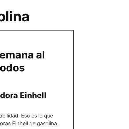
olina
lemana al
todos
dora Einhell
abilidad. Eso es lo que
ras Einhell de gasolina.