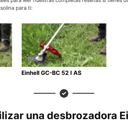
ees para leer nuestras completas reseñas si tienes d
olina para ti:
Einhell GC-BC 52 I AS
ilizar una desbrozadora Ei