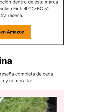
opción dentro de esta marca
solina Einhell GC-BC 52
tra reseña.
 en Amazon
ina
a reseña completa de cada
on y comprarla: