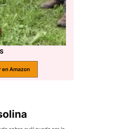
AS
r en Amazon
solina