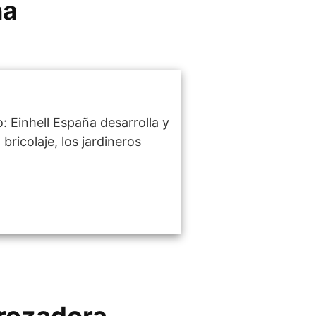
na
: Einhell España desarrolla y
ricolaje, los jardineros
brozadora