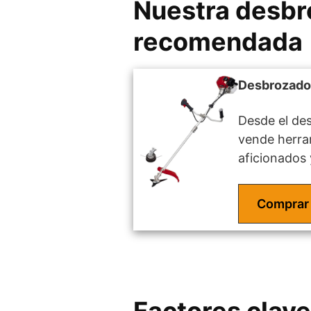
Nuestra desbro
recomendada
Desbrozador
Desde el des
vende herram
aficionados
Comprar
Factores clave