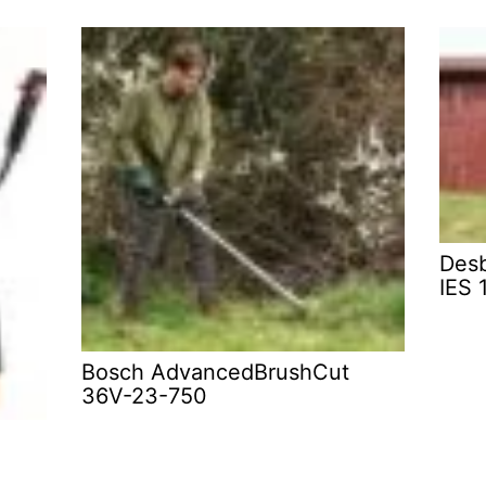
Desb
IES 
Bosch AdvancedBrushCut
36V-23-750